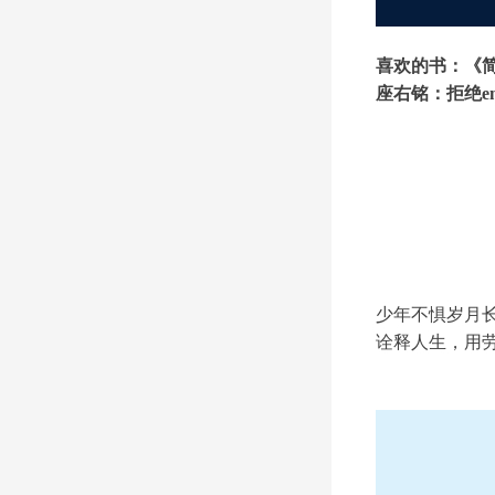
喜欢的书：《简
座右铭：拒绝e
少年不惧岁月
诠释人生，用劳