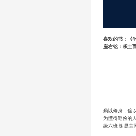
喜欢的书：《
座右铭：积土
勤以修身，俭
为懂得勤俭的人
级六班 谢昱莹